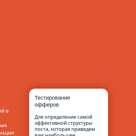
Тестирование
офферов
ий в
Для определение самой
эффективной структуры
ния
поста, которая приведем
мации
вам наибольшее