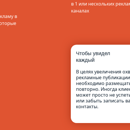
в 1 или нескольких рекл
каналах
кламу в
которые
Чтобы увидел
каждый
В целях увеличения ох
рекламные публикации
необходимо размещат
повторно. Иногда клие
может просто не успет
или забыть записать в
контакты.