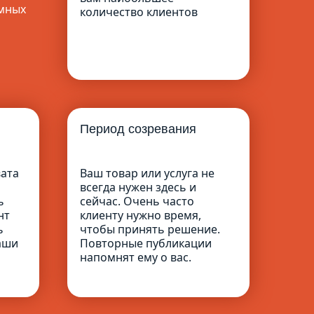
амных
количество клиентов
Период созревания
вата
Ваш товар или услуга не
всегда нужен здесь и
ь
сейчас. Очень часто
нт
клиенту нужно время,
ь
чтобы принять решение.
аши
Повторные публикации
напомнят ему о вас.